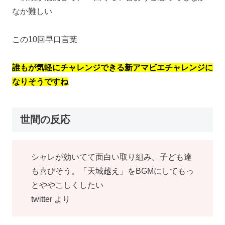
なか難しい
この10回早口言葉
誰もが気軽にチャレンジできる新アマビエチャレンジに
なりそうですね
世間の反応
シャレが効いてて面白い取り組み。子ども達
も喜びそう。「天城越え」をBGMにしてもっ
とややこしくしたい
twitter より