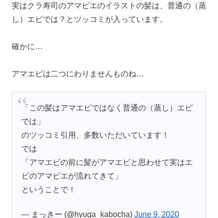
実はクラ寿司のアマビエのイラストの髪は、普通の（蒸
し）エビでは？とツッコミが入っています。
確かに…
アマエビは二つにわりませんものね…
「この髪はアマエビではなく普通の（蒸し）エビ
では」
のツッコミ引用、多数いただいています！
では
「アマエビの前に髪がアマエビと思わせて実はエ
ビのアマビエが流れてきて」
ということで！
— まっきー (@hyuga_kabocha)
June 9, 2020