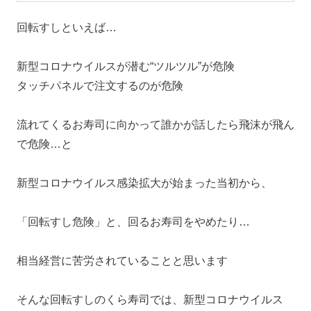
回転すしといえば…
新型コロナウイルスが潜む“ツルツル”が危険
タッチパネルで注文するのが危険
流れてくるお寿司に向かって誰かが話したら飛沫が飛ん
で危険…と
新型コロナウイルス感染拡大が始まった当初から、
「回転すし危険」と、回るお寿司をやめたり…
相当経営に苦労されていることと思います
そんな回転すしのくら寿司では、新型コロナウイルス