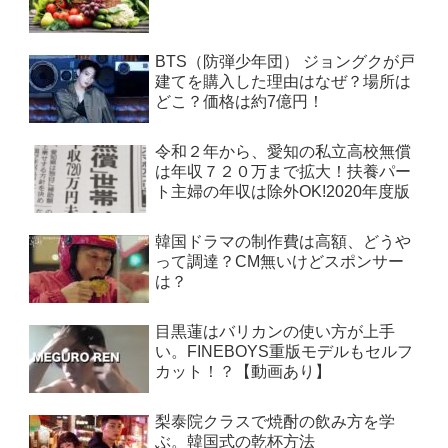
BTS（防弾少年団） ジョングクが戸
建てを購入した理由はなぜ？場所は
どこ？価格は約7億円！
令和２年から、愛知の私立高校無償
は年収７２０万まで拡大！扶養パー
ト主婦の年収は除外OK!2020年度版
韓国ドラマの制作費は高額、どうや
って調達？CM無いけどスポンサー
は？
目黒蓮はバリカンの使い方が上手
い。FINEBOYS重版モデルもセルフ
カット！？【動画あり】
梨泰院クラスで焼酎の飲み方を学
ぶ。韓国式の乾杯方法