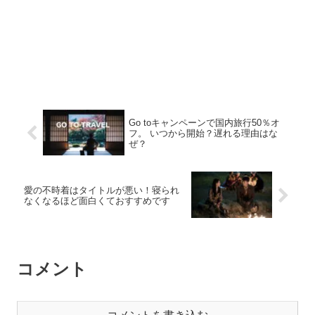
Go toキャンペーンで国内旅行50％オ
フ。 いつから開始？遅れる理由はな
ぜ？
愛の不時着はタイトルが悪い！寝られ
なくなるほど面白くておすすめです
コメント