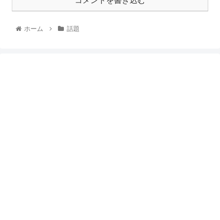
コメントを書き込む
ホーム
話題