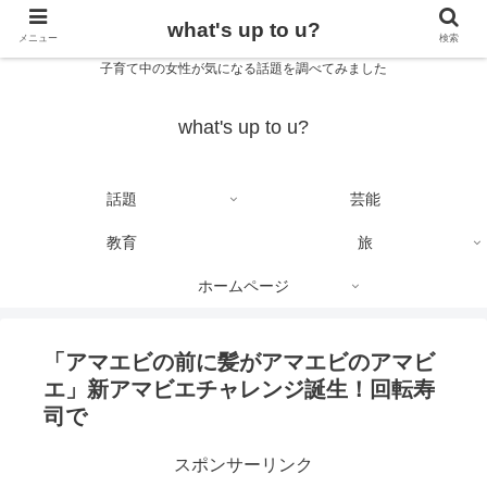
what's up to u?
メニュー
検索
子育て中の女性が気になる話題を調べてみました
what's up to u?
話題
芸能
教育
旅
ホームページ
「アマエビの前に髪がアマエビのアマビ
エ」新アマビエチャレンジ誕生！回転寿
司で
スポンサーリンク