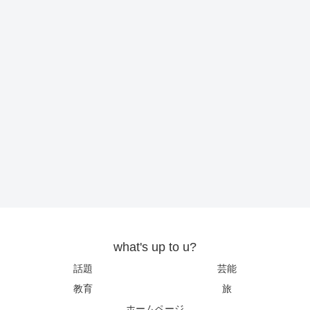
what's up to u?
話題
芸能
教育
旅
ホームページ