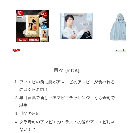
目次
アマエビの前に髪がアマエビのアマビエが食べれる
のはくら寿司！
早口言葉で新しいアマビエチャレンジ！くら寿司で
誕生
世間の反応
クラ寿司のアマビエのイラストの髪がアマエビじゃ
ない！？