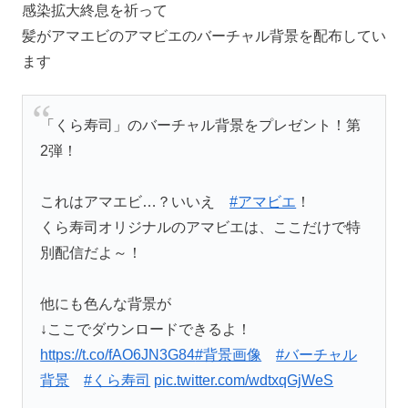
感染拡大終息を祈って
髪がアマエビのアマビエのバーチャル背景を配布してい
ます
「くら寿司」のバーチャル背景をプレゼント！第
2弾！
これはアマエビ…？いいえ
#アマビエ
！
くら寿司オリジナルのアマビエは、ここだけで特
別配信だよ～！
他にも色んな背景が
↓ここでダウンロードできるよ！
https://t.co/fAO6JN3G84
#背景画像
#バーチャル
背景
#くら寿司
pic.twitter.com/wdtxqGjWeS