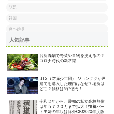
話題
韓国
食べ歩き
人気記事
台所洗剤で野菜や果物を洗えるの？
コロナ時代の新常識
BTS（防弾少年団） ジョングクが戸
建てを購入した理由はなぜ？場所は
どこ？価格は約7億円！
令和２年から、愛知の私立高校無償
は年収７２０万まで拡大！扶養パー
ト主婦の年収は除外OK!2020年度版