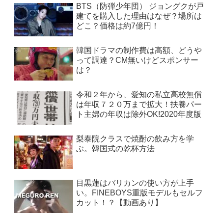
BTS（防弾少年団） ジョングクが戸
建てを購入した理由はなぜ？場所は
どこ？価格は約7億円！
韓国ドラマの制作費は高額、どうや
って調達？CM無いけどスポンサー
は？
令和２年から、愛知の私立高校無償
は年収７２０万まで拡大！扶養パー
ト主婦の年収は除外OK!2020年度版
梨泰院クラスで焼酎の飲み方を学
ぶ。韓国式の乾杯方法
目黒蓮はバリカンの使い方が上手
い。FINEBOYS重版モデルもセルフ
カット！？【動画あり】