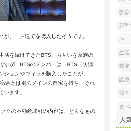
教育
新型
グクが、一戸建てを購入したそうです。
旅
生活
生活を続けてきたBTS。お互いを家族の
すが、BTSのメンバーは、BTS（防弾
芸能
ンションやヴィラを購入したことが、
話題
に宿舎とは別のメインの自宅を持ち、それ
ています。
韓国
食べ
ョングクの不動産取引の内容は、どんなもの
人