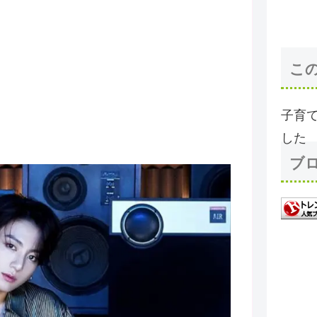
こ
子育
した
ブ