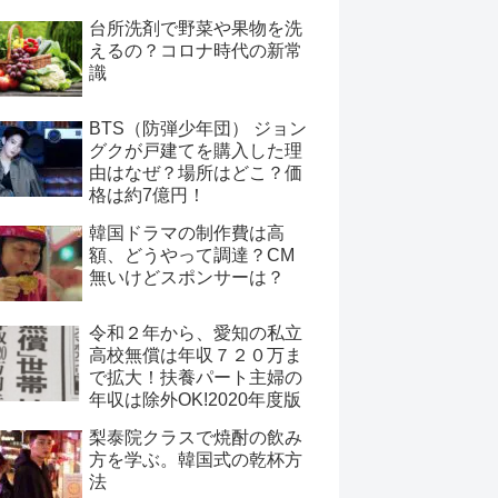
台所洗剤で野菜や果物を洗
えるの？コロナ時代の新常
識
BTS（防弾少年団） ジョン
グクが戸建てを購入した理
由はなぜ？場所はどこ？価
格は約7億円！
韓国ドラマの制作費は高
額、どうやって調達？CM
無いけどスポンサーは？
令和２年から、愛知の私立
高校無償は年収７２０万ま
で拡大！扶養パート主婦の
年収は除外OK!2020年度版
梨泰院クラスで焼酎の飲み
方を学ぶ。韓国式の乾杯方
法