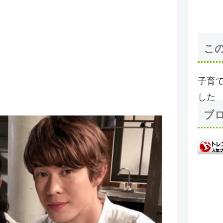
こ
子育
した
ブ