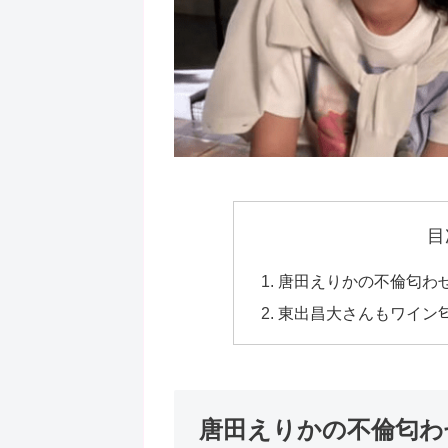
目
唐田えりかの不倫匂わ
東出昌大さんもワイン匂
唐田えりかの不倫匂わ