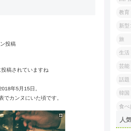
教育
新型
旅
イン投稿
生活
芸能
日に投稿されていますね
話題
18年5月15日。
韓国
表でカンヌにいた頃です。
食べ
人