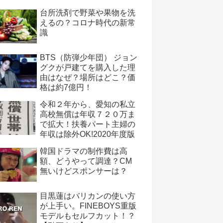
台所洗剤で野菜や果物を洗
えるの？コロナ時代の新常
識
BTS（防弾少年団） ジョン
グクが戸建てを購入した理
由はなぜ？場所はどこ？価
格は約7億円！
令和２年から、愛知の私立
高校無償は年収７２０万ま
で拡大！扶養パート主婦の
年収は除外OK!2020年度版
韓国ドラマの制作費は高
額、どうやって調達？CM
無いけどスポンサーは？
目黒蓮はバリカンの使い方
が上手い。FINEBOYS重版
モデルもセルフカット！？