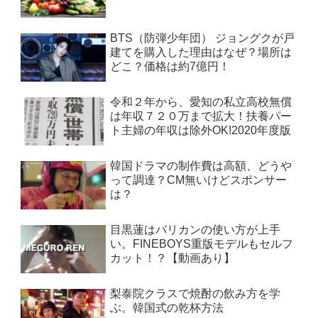
BTS（防弾少年団） ジョングクが戸
建てを購入した理由はなぜ？場所は
どこ？価格は約7億円！
令和２年から、愛知の私立高校無償
は年収７２０万まで拡大！扶養パー
ト主婦の年収は除外OK!2020年度版
韓国ドラマの制作費は高額、どうや
って調達？CM無いけどスポンサー
は？
目黒蓮はバリカンの使い方が上手
い。FINEBOYS重版モデルもセルフ
カット！？【動画あり】
梨泰院クラスで焼酎の飲み方を学
ぶ。韓国式の乾杯方法