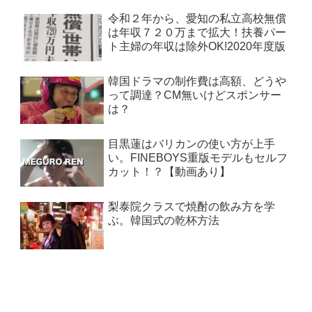
令和２年から、愛知の私立高校無償
は年収７２０万まで拡大！扶養パー
ト主婦の年収は除外OK!2020年度版
韓国ドラマの制作費は高額、どうや
って調達？CM無いけどスポンサー
は？
目黒蓮はバリカンの使い方が上手
い。FINEBOYS重版モデルもセルフ
カット！？【動画あり】
梨泰院クラスで焼酎の飲み方を学
ぶ。韓国式の乾杯方法