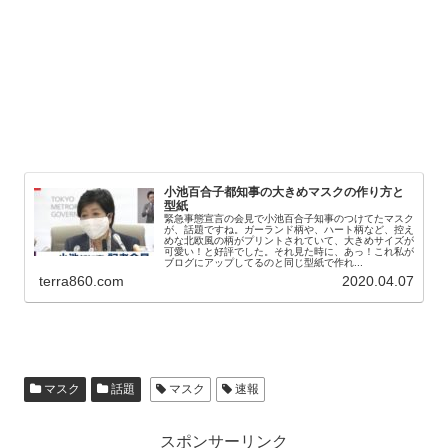
小池百合子都知事の大きめマスクの作り方と
型紙
緊急事態宣言の会見で小池百合子知事のつけてたマスク
が、話題ですね。ガーランド柄や、ハート柄など、控え
めな北欧風の柄がプリントされていて、大きめサイズが
可愛い！と好評でした。それ見た時に、あっ！これ私が
ブログにアップしてるのと同じ型紙で作れ...
terra860.com
2020.04.07
マスク
話題
マスク
速報
スポンサーリンク