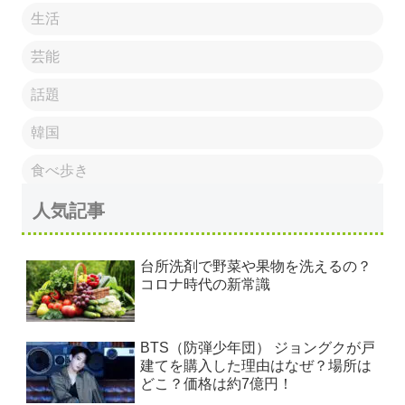
生活
芸能
話題
韓国
食べ歩き
人気記事
台所洗剤で野菜や果物を洗えるの？
コロナ時代の新常識
BTS（防弾少年団） ジョングクが戸
建てを購入した理由はなぜ？場所は
どこ？価格は約7億円！