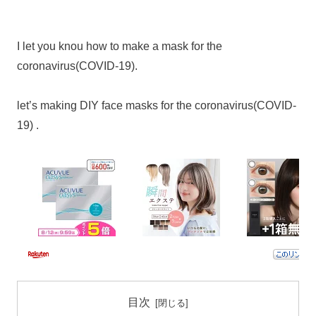
I let you knou how to make a mask for the
coronavirus(COVID-19).
let’s making DIY face masks for the coronavirus(COVID-
19) .
目次