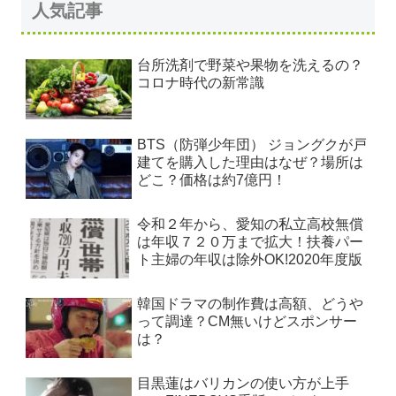
人気記事
台所洗剤で野菜や果物を洗えるの？
コロナ時代の新常識
BTS（防弾少年団） ジョングクが戸
建てを購入した理由はなぜ？場所は
どこ？価格は約7億円！
令和２年から、愛知の私立高校無償
は年収７２０万まで拡大！扶養パー
ト主婦の年収は除外OK!2020年度版
韓国ドラマの制作費は高額、どうや
って調達？CM無いけどスポンサー
は？
目黒蓮はバリカンの使い方が上手